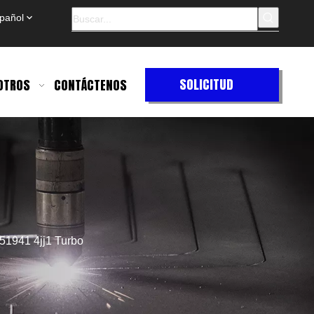
pañol
SOLICITUD
OTROS
CONTÁCTENOS
DE
COTIZACIÓN
51941 4jj1 Turbo