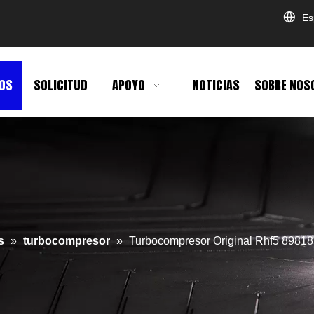
Es
OS
SOLICITUD
APOYO
NOTICIAS
SOBRE NOS
s
»
turbocompresor
»
Turbocompresor Original Rhf5 89818