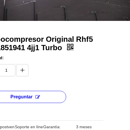
ocompresor Original Rhf5
851941 4jj1 Turbo
d:
Preguntar
 postven
Soporte en líne
Garantía:
3 meses