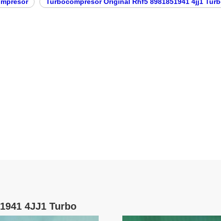
ompresor
Turbocompresor Original Rhf5 8981851941 4jj1 Tur
1941 4JJ1 Turbo