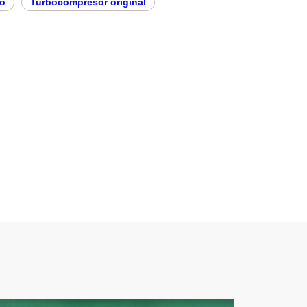
bo
Turbocompresor original