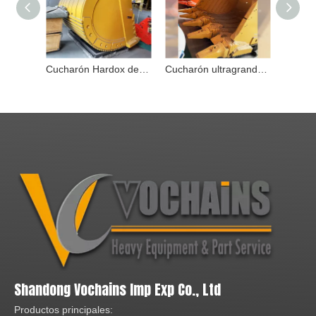
Cucharón Hardox de 12cbm para excavadora Komatsu PC2000 PC2000-8 PC2000-11 Cucharón de minería
Cucharón ultragrande con acero Hardox de 12 cbm para excavadora Komatsu PC2000
Shandong Vochains Imp Exp Co., Ltd
Productos principales: