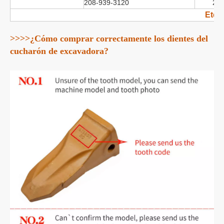
208-939-3120
20.
Etcé
>>>>¿Cómo comprar correctamente los dientes del
cucharón de excavadora?