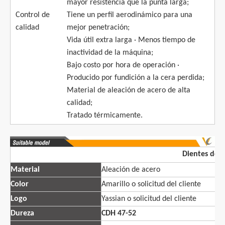
mayor resistencia que la punta larga;
Control de
Tiene un perfil aerodinámico para una
calidad
mejor penetración;
Vida útil extra larga · Menos tiempo de
inactividad de la máquina;
Bajo costo por hora de operación ·
Producido por fundición a la cera perdida;
Material de aleación de acero de alta
calidad;
Tratado térmicamente.
Dientes del
Material
Aleación de acero
N
Color
Amarillo o solicitud del cliente
n
Logo
Yassian o solicitud del cliente
E
Dureza
CDH 47-52
M