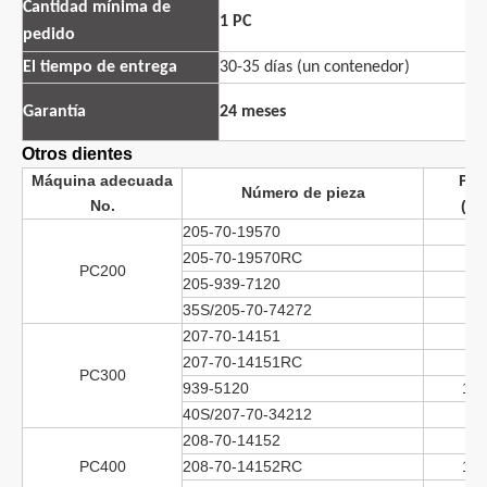
Cantidad mínima de
1 PC
Ce
pedido
El tiempo de entrega
30-35 días (un contenedor)
Pu
Garantía
24 meses
P
Otros dientes
Máquina adecuada
Pes
Número de pieza
No.
(KG
205-70-19570
3.
205-70-19570RC
4.
PC200
205-939-7120
8.
35S/205-70-74272
4.
207-70-14151
6.
207-70-14151RC
7.
PC300
939-5120
10.
40S/207-70-34212
7.
208-70-14152
9.
PC400
208-70-14152RC
12.