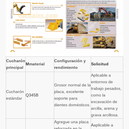
Cucharón
Configuración y
M
material
Solicitud
principal
rendimiento
Aplicable a
entornos de
Grosor normal de la
trabajo pesados,
Cucharón
placa, excelente
Q345B
como la
estándar
soporte para
excavación de
dientes domésticos.
arcilla, arena y
grava arcillosa.
Agregue una placa
A
aplicable a
reforzada en la