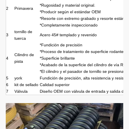
*Rugosidad y material original.
2
Primavera
*Producir según el estándar OEM
*Resorte con extremo grabado y resorte estánda
*Completamente inspeccionado
tornillo de
3
Acero 45# templado y revenido
tuerca
*Fundición de precisión
*Proceso de tratamiento de superficie rodante en e
Cilindro de
4
*Superficie brillante
pista
*Acabado de la superficie del cilindro de vía RA<0,
*El cilindro y el pasador de tornillo se presionan
5
york
Fundición de precisión, alta resistencia y resisten
6
kit de sellado
Calidad superior
7
Válvula
Diseño OEM con válvula de entrada y salida de 