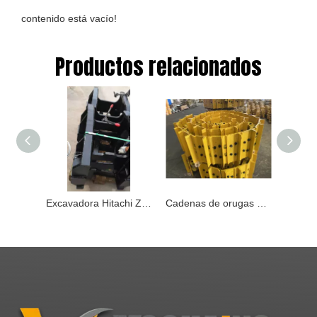
contenido está vacío!
Productos relacionados
Excavadora Hitachi Zx850 Zx890 Protector de oruga 6019584
Cadenas de orugas y grupo de orugas para el mercado de accesorios de producción de trenes de rodaje de excavadoras y topadoras