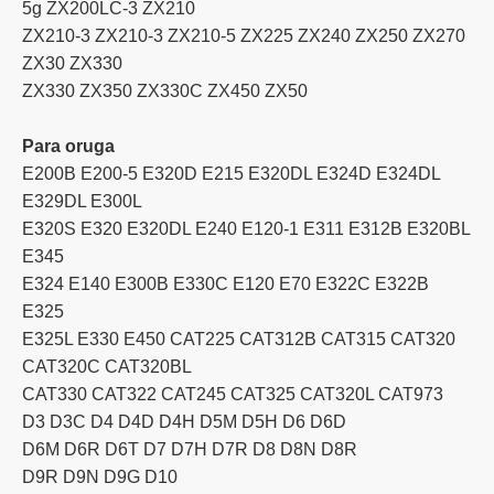
5g ZX200LC-3 ZX210
ZX210-3 ZX210-3 ZX210-5 ZX225 ZX240 ZX250 ZX270
ZX30 ZX330
ZX330 ZX350 ZX330C ZX450 ZX50
Para oruga
E200B E200-5 E320D E215 E320DL E324D E324DL
E329DL E300L
E320S E320 E320DL E240 E120-1 E311 E312B E320BL
E345
E324 E140 E300B E330C E120 E70 E322C E322B
E325
E325L E330 E450 CAT225 CAT312B CAT315 CAT320
CAT320C CAT320BL
CAT330 CAT322 CAT245 CAT325 CAT320L CAT973
D3 D3C D4 D4D D4H D5M D5H D6 D6D
D6M D6R D6T D7 D7H D7R D8 D8N D8R
D9R D9N D9G D10