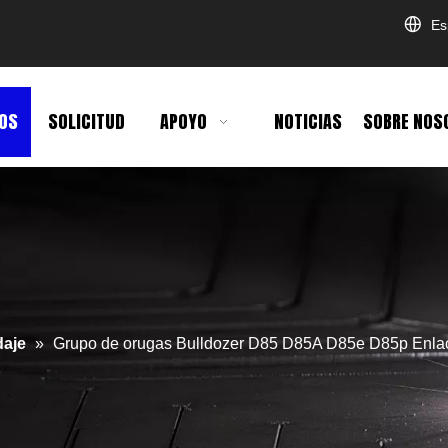
Es
OS
SOLICITUD
APOYO
NOTICIAS
SOBRE NOS
daje
»
Grupo de orugas Bulldozer D85 D85A D85e D85p Enlac