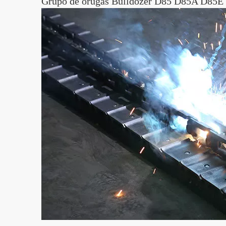
Grupo de orugas Bulldozer D85 D85A D85E D