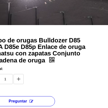
o de orugas Bulldozer D85
A D85e D85p Enlace de oruga
atsu con zapatas Conjunto
cadena de oruga
d:
Preguntar