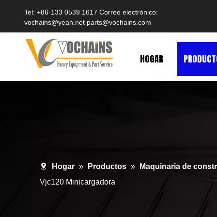
Tel: +86-133 0539 1617 Correo electrónico:
vochains@yeah.net
parts@vochains.com
HOGAR
PRODUCT
Hogar
»
Productos
»
Maquinaria de const
Vjc120 Minicargadora