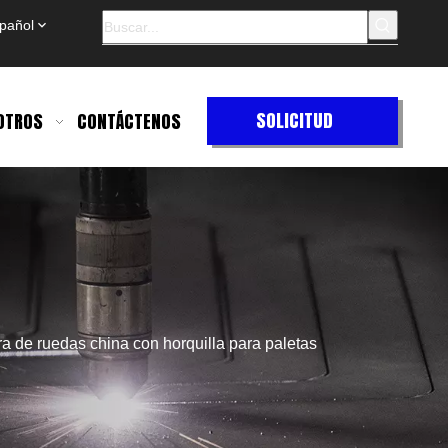
pañol
SOLICITUD
OTROS
CONTÁCTENOS
DE
COTIZACIÓN
a de ruedas china con horquilla para paletas