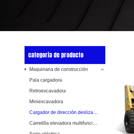
categoria de producto
Maquinaria de construcción
Pala cargadora
Retroexcavadora
Miniexcavadora
Cargador de dirección deslizante
Carretilla elevadora multifuncional
Serie eléctrica