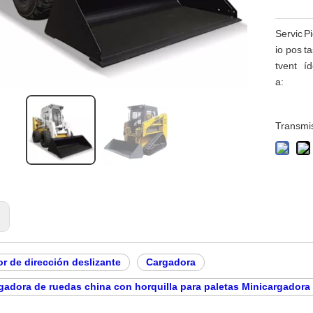
Servic
Pi
io pos
ta
tvent
íd
a:
Transmis
:
r de dirección deslizante
Cargadora
gadora de ruedas china con horquilla para paletas Minicargadora