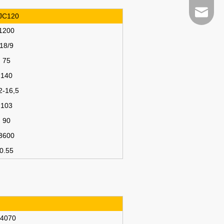
parts@v
JC120
1200
18/9
75
140
2-16,5
103
90
3600
0.55
4070