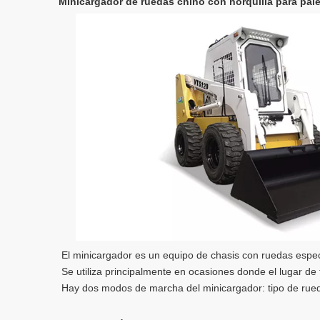
Minicargador de ruedas chino con horquilla para pal
El minicargador es un equipo de chasis con ruedas especial
Se utiliza principalmente en ocasiones donde el lugar de t
Hay dos modos de marcha del minicargador: tipo de rued