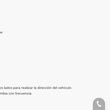
kw
s lados para realizar la dirección del vehículo.
cambia con frecuencia.
+86-133