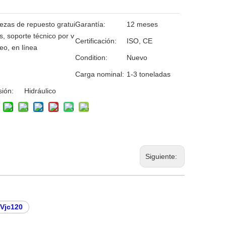
ezas de repuesto gratui
Garantía:
12 meses
s, soporte técnico por v
Certificación:
ISO, CE
eo, en línea
Condition:
Nuevo
Carga nominal:
1-3 toneladas
ión:
Hidráulico
Siguiente:
 Vjc120