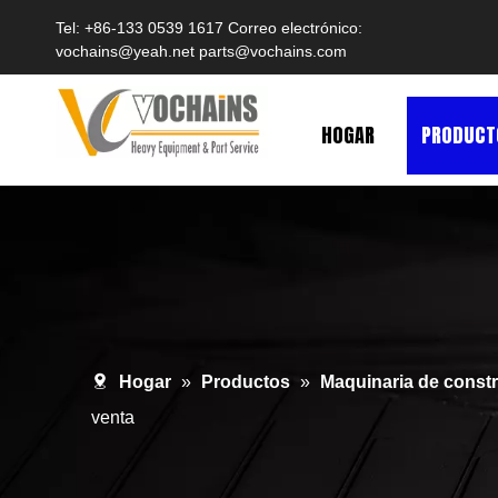
Tel: +86-133 0539 1617 Correo electrónico:
vochains@yeah.net
parts@vochains.com
HOGAR
PRODUCT
Hogar
»
Productos
»
Maquinaria de const
venta