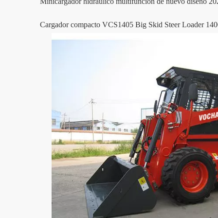
Minicargador hidráulico multifunción de nuevo diseño 20
Cargador compacto VCS1405 Big Skid Steer Loader 140