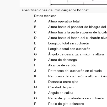
Especificaciones del minicargador Bobcat
Datos técnicos
A
Altura operativa total
B
Altura hasta el pasador de bisagra del
C
Altura hasta la parte superior de la ca
D
Altura hasta el fondo del cucharón niv
E
Longitud total sin cucharón
F
Longitud total con cucharón
G
Ángulo de descarga a máxima altura
H
Altura de descarga
I
Alcance de vertido
J
Retroceso del cucharón en el suelo
K
Retroceso del cucharón a altura máxi
L
Distancia entre ejes
M
Claridad del piso
N
Ángulo de salida
O
Radio de giro delantero sin cucharón
P
Radio de giro delantero