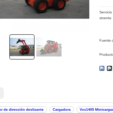
Servicio
stventa:
Fuente d
Product
:
r de dirección deslizante
Cargadora
Vcs1405 Minicarga