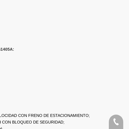
S1405A:
M
LOCIDAD CON FRENO DE ESTACIONAMIENTO;
+86-133
 CON BLOQUEO DE SEGURIDAD;
H;