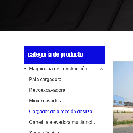
categoria de producto
Maquinaria de construcción
Pala cargadora
Retroexcavadora
Miniexcavadora
Cargador de dirección deslizante
Carretilla elevadora multifuncional
Serie eléctrica