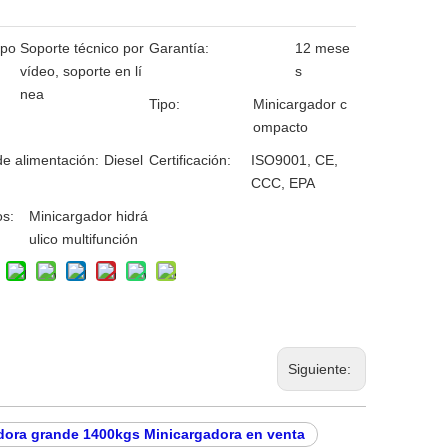
 po
Soporte técnico por
Garantía:
12 mese
vídeo, soporte en lí
s
nea
Tipo:
Minicargador c
ompacto
e alimentación:
Diesel
Certificación:
ISO9001, CE,
CCC, EPA
os:
Minicargador hidrá
ulico multifunción
Siguiente:
dora grande 1400kgs Minicargadora en venta