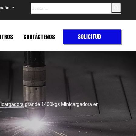
pañol
SOLICITUD
OTROS
CONTÁCTENOS
DE
COTIZACIÓN
icargadora grande 1400kgs Minicargadora en